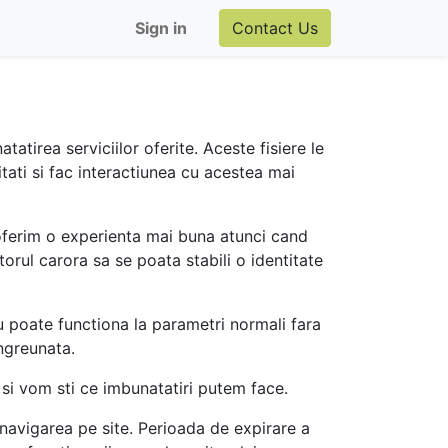
Sign in
Contact Us
tatirea serviciilor oferite. Aceste fisiere le
itati si fac interactiunea cu acestea mai
a oferim o experienta mai buna atunci cand
torul carora sa se poata stabili o identitate
u poate functiona la parametri normali fara
ingreunata.
u si vom sti ce imbunatatiri putem face.
navigarea pe site. Perioada de expirare a