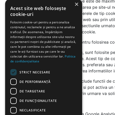
acestor fisiere de tip cookie este de maxim
×
trebui sa abandonezi navigarea pe site-ul n
Acest site web folosește
consimtamantul privind fisierele de tip cooki
cookie-uri
setarilor browser-ului dvs., web sau prin uti
Folosim cookie-uri pentru a personaliza
categoriile de cookies din sectiunile urmato
conținutul, reclamele și pentru a ne analiza
dezactivati fisierele de tip cookie.
traficul. De asemenea, împărtășim
informații despre utilizarea site-ului nostru
cu partenerii noștri de publicitate și analiză,
Acordul dumneavoastra pentru folosirea coo
care le pot combina cu alte informații pe
care le-ați furnizat sau pe care le-au
COOKIES pentru Marketing, sunt folosite pentr
colectat din utilizarea serviciilor lor.
Politica
functie de cautarile recente. Acest tip de c
de confidențialitate
informatii precum limba dvs. preferata sau z
site-ul nostru, prin colectarea informatiilo
STRICT NECESARE
Website-ul nostru poate include functii de 
DE PERFORMANȚĂ
functii pot stoca informatii si pot activa un 
DE TARGETARE
pe care nu le controlam, prin urmare va solici
DE FUNCŢIONALITATE
Google Analytics
NECLASIFICATE
Website-ul nostru utilizeaza Google Analytic