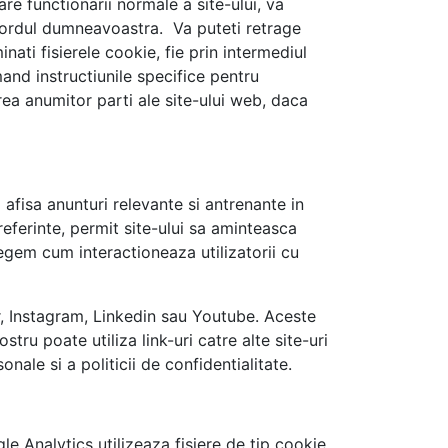
e functionarii normale a site-ului, va
acordul dumneavoastra. Va puteti retrage
nati fisierele cookie, fie prin intermediul
mand instructiunile specifice pentru
rea anumitor parti ale site-ului web, daca
 afisa anunturi relevante si antrenante in
referinte, permit site-ului sa aminteasca
egem cum interactioneaza utilizatorii cu
r, Instagram, Linkedin sau Youtube. Aceste
tru poate utiliza link-uri catre alte site-uri
onale si a politicii de confidentialitate.
e Analytics utilizeaza fisiere de tip cookie