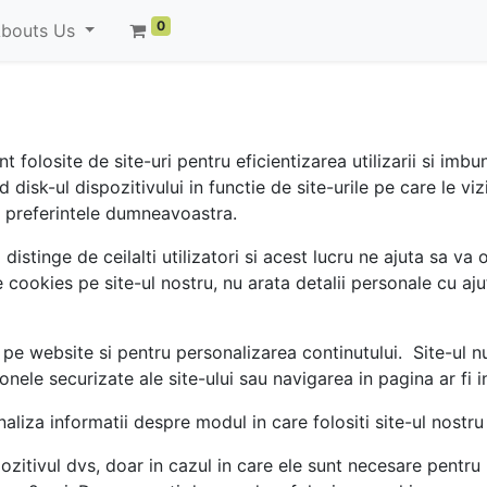
0
bouts Us
folosite de site-uri pentru eficientizarea utilizarii si imbuna
isk-ul dispozitivului in functie de site-urile pe care le viz
ti preferintele dumneavoastra.
distinge de ceilalti utilizatori si acest lucru ne ajuta sa v
le cookies pe site-ul nostru, nu arata detalii personale cu aju
 pe website si pentru personalizarea continutului. Site-ul n
onele securizate ale site-ului sau navigarea in pagina ar fi 
naliza informatii despre modul in care folositi site-ul nostr
zitivul dvs, doar in cazul in care ele sunt necesare pentru 