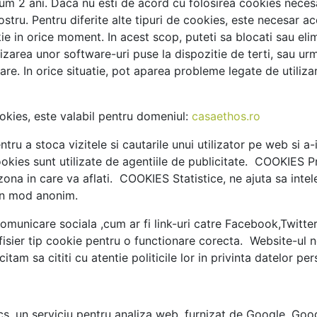
um 2 ani. Daca nu esti de acord cu folosirea cookies necesar
ostru. Pentru diferite alte tipuri de cookies, este necesar 
e in orice moment. In acest scop, puteti sa blocati sau elimi
lizarea unor software-uri puse la dispozitie de terti, sau ur
are. In orice situatie, pot aparea probleme legate de utiliza
kies, este valabil pentru domeniul:
casaethos.ro
u a stoca vizitele si cautarile unui utilizator pe web si a-i
ookies sunt utilizate de agentiile de publicitate. COOKIES P
ona in care va aflati. COOKIES Statistice, ne ajuta sa intel
r in mod anonim.
comunicare sociala ,cum ar fi link-uri catre Facebook,Twitte
fisier tip cookie pentru o functionare corecta. Website-ul nos
tam sa cititi cu atentie politicile lor in privinta datelor pers
s, un serviciu pentru analiza web, furnizat de Google. Googl