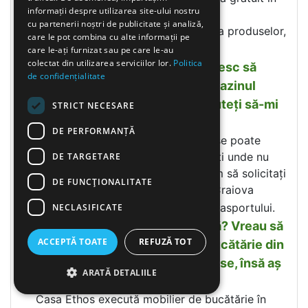
informații despre utilizarea site-ului nostru
și pe raza municipiului Craiova.
cu partenerii noștri de publicitate și analiză,
Garanție
– oferim 12 luni garantarea produselor,
care le pot combina cu alte informații pe
precum și servicii postgaranție.
care le-ați furnizat sau pe care le-au
colectat din utilizarea serviciilor lor.
Politica
Locuiesc în localitatea X și doresc să
de confidențialitate
achiziționez mobilier de la magazinul
dumneavoastră din Craiova. Puteți să-mi
STRICT NECESARE
livrați marfa la domiciliu?
DE PERFORMANȚĂ
Da, în funcție de valoarea facturii, se poate
transporta mobila și în alte localități unde nu
DE TARGETARE
este magazin Casa Ethos. Vă rugăm să solicitați
DE FUNCŢIONALITATE
informații la magazinul nostru din Craiova
pentru a vi se comunica valoarea trasportului.
NECLASIFICATE
Produceți și mobilă la comandă? Vreau să
ACCEPTĂ TOATE
REFUZĂ TOT
cumpăr o anumită mobilă de bucătărie din
gama dumneavoastră de produse, însă aș
ARATĂ DETALIILE
dori să aibă alte dimensiuni.
Casa Ethos execută mobilier de bucătărie în