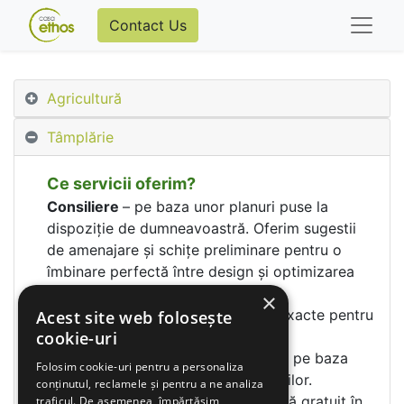
Contact Us
Agricultură
Tâmplărie
Ce servicii oferim?
Consiliere
– pe baza unor planuri puse la
dispoziție de dumneavoastră. Oferim sugestii
de amenajare și schițe preliminare pentru o
îmbinare perfectă între design și optimizarea
spațiului pe care îl dețineți.
×
Releveu
– efectuăm măsurătorile exacte pentru
Acest site web folosește
cookie-uri
executarea mobilierului.
Proiectare
– realizăm proiectul final pe baza
Folosim cookie-uri pentru a personaliza
schițelor preliminare și a măsurătorilor.
conținutul, reclamele și pentru a ne analiza
Transport și montaj
– se efectuează gratuit în
traficul. De asemenea, împărtășim