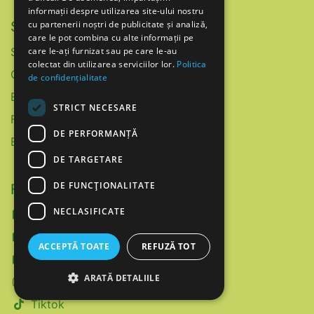
informații despre utilizarea site-ului nostru
Services
cu partenerii noștri de publicitate și analiză,
care le pot combina cu alte informații pe
Scoalaethos.ro​
care le-ați furnizat sau pe care le-au
Fundatiaethos.ro
colectat din utilizarea serviciilor lor.
Politica
Openhands.ch​
de confidențialitate
Ethos.ch
STRICT NECESARE
Factum-magazin.ch
DE PERFORMANȚĂ
Ethos Impact
DE TARGETARE
DE FUNCŢIONALITATE
Follow us
NECLASIFICATE
Facebook
Twitter
ACCEPTĂ TOATE
REFUZĂ TOT
Linkedin
ARATĂ DETALIILE
Instagram
Tiktok