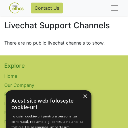
Contact Us
Livechat Support Channels
There are no public livechat channels to show.
Explore
Home
Our Company
Events
×
Acest site web folosește
Istoric
cookie-uri
Politica Cookies
Folosim cookie-uri pentru a personaliza
Politica Confidentialitate
conținutul, reclamele și pentru a ne analiza
traficul. De asemenea, împărtășim